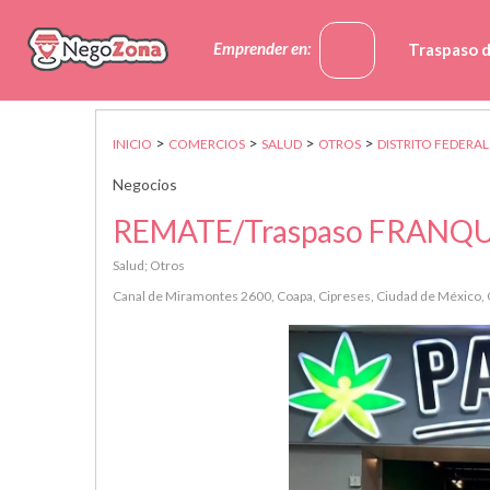
Emprender en:
Traspaso 
>
>
>
>
INICIO
COMERCIOS
SALUD
OTROS
DISTRITO FEDERAL
Negocios
REMATE/Traspaso FRANQU
Salud; Otros
Canal de Miramontes 2600, Coapa, Cipreses, Ciudad de México, 