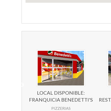
AFETERÍA
LOCAL DISPONIBLE:
 ARTE
FRANQUICIA BENEDETTI'S
RES
TES
PIZZERIAS