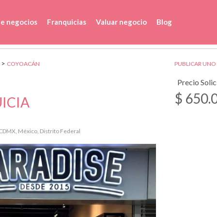
de negocios
Franquicias
Valuar negocio
Blog
>
COYOACÁN
PUBLICAR UNO
Precio Soli
$ 650.
ICIA
CDMX, México, Distrito Federal