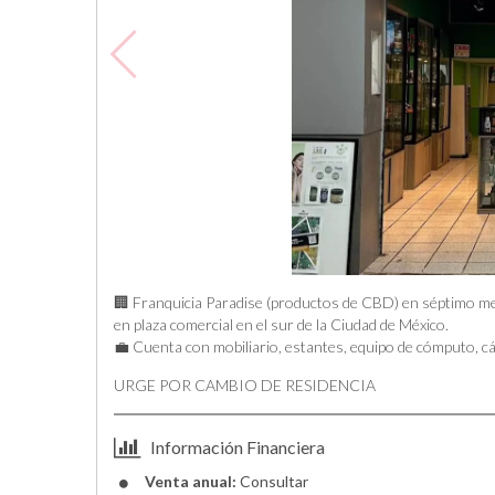
🏢 Franquicia Paradise (productos de CBD) en séptimo mes
en plaza comercial en el sur de la Ciudad de México.
💼 Cuenta con mobiliario, estantes, equipo de cómputo, cá
URGE POR CAMBIO DE RESIDENCIA
Información Financiera
Venta anual:
Consultar