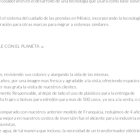
s) colaboraron en el desarrollo de una tecnología que usara como base solve
el sistema del cuidado de las prendas en México, incorporando la tecnolog
ación para otras marcas para migrar a sistemas similares.
E CON EL PLANETA ←
, reviviendo sus colores y alargando la vida de las mismas.
ños, por una imagen mas fresca y agradable a la vista, ofreciendo espacios
mas grata la visita de nuestros clientes.
e Responsable, al dejar de lado el uso de plásticos para la entrega de
rta trajes o bolsas para edredón para mas de 500 usos, ya sea a la venta, o
Comparado con nuestros anterior modelo de Franquicia, redujimos de 4 año
a mejora en nuestros costos de inversión fue el aliciente para la industria 
ionistas.
agua, de tal manera que incluso, la necesidad de un transformador eléctric