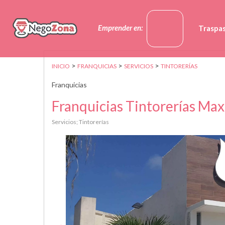
Emprender en:
Traspa
>
>
>
INICIO
FRANQUICIAS
SERVICIOS
TINTORERÍAS
Franquicias
Franquicias Tintorerías Max 
Servicios; Tintorerías