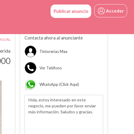
Acceder
Publicar anuncio
Contacta ahora al anunciante
 IGUAL
erida
Tintorerías Max
000
Ver Teléfono
WhatsApp (click Aquí)