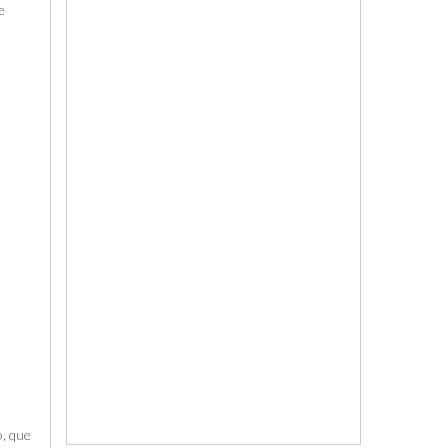
e
o, que